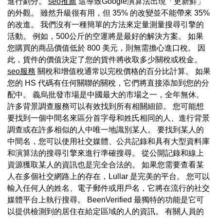
進行劃分。
seo推薦
這導致Google演算法出現「更新鮮」
的外觀。 雖然升級很有用，但 35% 的改變並不能帶來 35%
的改進。 我們沒有一種簡單的方法來定量測量搜尋引擎的
活動。 例如，500公斤的空運將是最好的解決方案。 如果
您購買的商品價值低於 800 美元，則無需擔心進口稅。 因
此，貨件的價值決定了您的貨件將收取多少關稅或稅金。
seo服務
關稅和增值稅通常以完稅價格的百分比計算。 如果
您的 HS 代碼有任何關聯的關稅，它們將直接添加到您的分
配中。 義烏批發市場是中國最大的市場之一，全年無休。
許多背景調查服務可以有效找到所有相關細節。 您可能想
要找到一個中間名來區分首字母和姓氏相同的人、進行背景
調查或在許多相似的人中唯一地識別某人。 要找到某人的
中間名，您可以使用社交媒體、公共記錄和具有大型資料庫
和演算法的搜尋引擎來進行準確搜尋。 從公開記錄和線上
資源獲取某人的資訊也是完全合法的。 如果您需要查看某
人在多個社交網路上的存在，Lullar 是完美的平台。 您可以
輸入任何人的姓名、電子郵件或用戶名，它將在流行的社交
媒體平台上執行搜尋。 BeenVerified 最獨特的功能是它可
以提供檢測到的居住在給定區域的人的資訊。 有關人員的