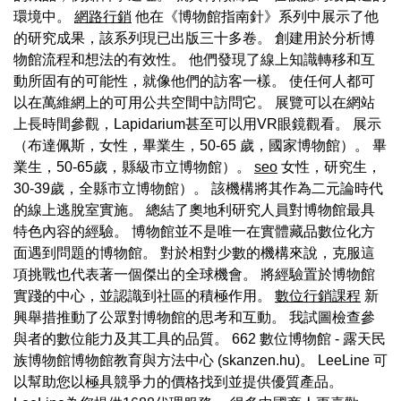
環境中。
網路行銷
他在《博物館指南針》系列中展示了他
的研究成果，該系列現已出版三十多卷。 創建用於分析博
物館流程和想法的有效性。 他們發現了線上知識轉移和互
動所固有的可能性，就像他們的訪客一樣。 使任何人都可
以在萬維網上的可用公共空間中訪問它。 展覽可以在網站
上長時間參觀，Lapidarium甚至可以用VR眼鏡觀看。 展示
（布達佩斯，女性，畢業生，50-65 歲，國家博物館）。 畢
業生，50-65歲，縣級市立博物館）。
seo
女性，研究生，
30-39歲，全縣市立博物館）。 該機構將其作為二元論時代
的線上逃脫室實施。 總結了奧地利研究人員對博物館最具
特色內容的經驗。 博物館並不是唯一在實體藏品數位化方
面遇到問題的博物館。 對於相對少數的機構來說，克服這
項挑戰也代表著一個傑出的全球機會。 將經驗置於博物館
實踐的中心，並認識到社區的積極作用。
數位行銷課程
新
興舉措推動了公眾對博物館的思考和互動。 我試圖檢查參
與者的數位能力及其工具的品質。 662 數位博物館 - 露天民
族博物館博物館教育與方法中心 (skanzen.hu)。 LeeLine 可
以幫助您以極具競爭力的價格找到並提供優質產品。