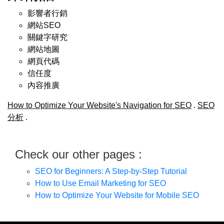
影響者行銷
網站SEO
關鍵字研究
網站地圖
網頁代碼
信任度
內容推廣
How to Optimize Your Website's Navigation for SEO
.
SEO
分析
.
Check our other pages :
SEO for Beginners: A Step-by-Step Tutorial
How to Use Email Marketing for SEO
How to Optimize Your Website for Mobile SEO