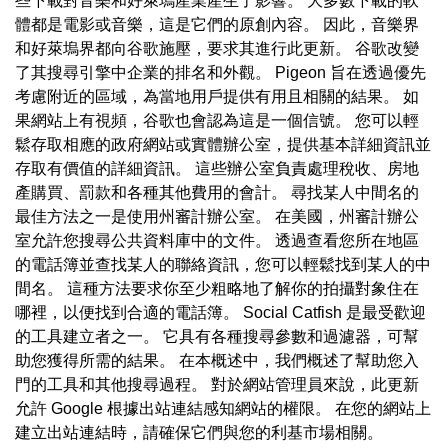
些下載對音樂和好萊塢產業產生了影響。 大多數下載的軟
體都是電影或音樂，這是它們的原創內容。 因此，音樂界
和好萊塢界都向谷歌施壓，要求其進行此更新。 谷歌改變
了其搜尋引擎中企業的排名和外觀。 Pigeon 旨在透過優先
考慮附近的區域，為當地用戶提供有用且相關的結果。 如
果網站上有視頻，谷歌也會認為這是一個信號。 您可以輕
鬆存取相應的政府網站或實體辦公室，提供基本詳細資訊並
存取有價值的詳細資訊。 這些辦公室負責處理稅收、房地
產購買、罰款和各種其他費用的會計。 尋找某人中間名的
最佳方法之一是使用州審計辦公室。 在美國，州審計辦公
室允許您搜尋公共資料庫中的文件。 透過查看您所在地區
的電話簿並查找某人的聯絡資訊，您可以輕鬆找到某人的中
間名。 這種方法要求你至少粗略地了解你的拍攝對象住在
哪裡，以便找到合適的電話簿。 Social Catfish 是最受歡迎
的工具建立者之一。 它具有各種搜尋參數和過濾器，可幫
助您獲得所需的結果。 在本概述中，我們概述了幫助您入
門的工具和其他搜尋過程。 對於網站管理員來說，此更新
允許 Google 根據出站連結感知網站的權限。 在您的網站上
建立出站連結時，請確保它們與您的利基市場相關。