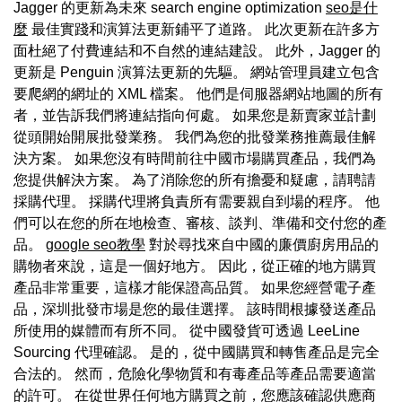
Jagger 的更新為未來 search engine optimization
seo是什
麼
最佳實踐和演算法更新鋪平了道路。 此次更新在許多方
面杜絕了付費連結和不自然的連結建設。 此外，Jagger 的
更新是 Penguin 演算法更新的先驅。 網站管理員建立包含
要爬網的網址的 XML 檔案。 他們是伺服器網站地圖的所有
者，並告訴我們將連結指向何處。 如果您是新賣家並計劃
從頭開始開展批發業務。 我們為您的批發業務推薦最佳解
決方案。 如果您沒有時間前往中國市場購買產品，我們為
您提供解決方案。 為了消除您的所有擔憂和疑慮，請聘請
採購代理。 採購代理將負責所有需要親自到場的程序。 他
們可以在您的所在地檢查、審核、談判、準備和交付您的產
品。
google seo教學
對於尋找來自中國的廉價廚房用品的
購物者來說，這是一個好地方。 因此，從正確的地方購買
產品非常重要，這樣才能保證高品質。 如果您經營電子產
品，深圳批發市場是您的最佳選擇。 該時間根據發送產品
所使用的媒體而有所不同。 從中國發貨可透過 LeeLine
Sourcing 代理確認。 是的，從中國購買和轉售產品是完全
合法的。 然而，危險化學物質和有毒產品等產品需要適當
的許可。 在從世界任何地方購買之前，您應該確認供應商