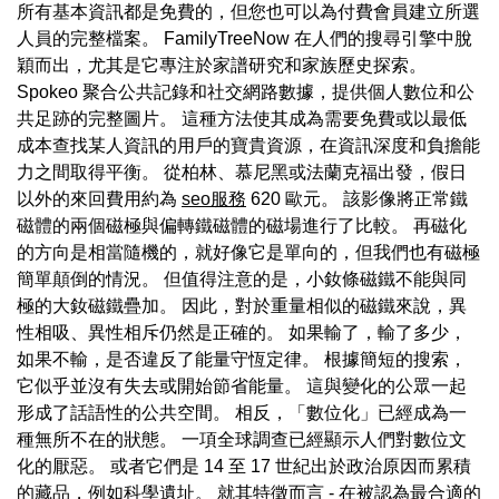
所有基本資訊都是免費的，但您也可以為付費會員建立所選
人員的完整檔案。 FamilyTreeNow 在人們的搜尋引擎中脫
穎而出，尤其是它專注於家譜研究和家族歷史探索。
Spokeo 聚合公共記錄和社交網路數據，提供個人數位和公
共足跡的完整圖片。 這種方法使其成為需要免費或以最低
成本查找某人資訊的用戶的寶貴資源，在資訊深度和負擔能
力之間取得平衡。 從柏林、慕尼黑或法蘭克福出發，假日
以外的來回費用約為
seo服務
620 歐元。 該影像將正常鐵
磁體的兩個磁極與偏轉鐵磁體的磁場進行了比較。 再磁化
的方向是相當隨機的，就好像它是單向的，但我們也有磁極
簡單顛倒的情況。 但值得注意的是，小釹條磁鐵不能與同
極的大釹磁鐵疊加。 因此，對於重量相似的磁鐵來說，異
性相吸、異性相斥仍然是正確的。 如果輸了，輸了多少，
如果不輸，是否違反了能量守恆定律。 根據簡短的搜索，
它似乎並沒有失去或開始節省能量。 這與變化的公眾一起
形成了話語性的公共空間。 相反，「數位化」已經成為一
種無所不在的狀態。 一項全球調查已經顯示人們對數位文
化的厭惡。 或者它們是 14 至 17 世紀出於政治原因而累積
的藏品，例如科學遺址。 就其特徵而言 - 在被認為最合適的