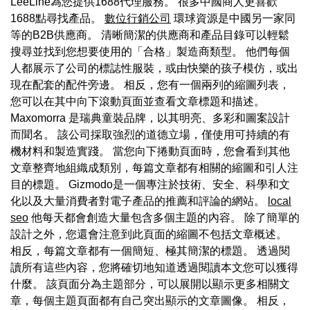
LeeLine為您提供1688代理服務。 很多中國商人更喜歡
1688點尋找產品。
數位行銷公司
環球資源是中國另一家同
等的B2B供應商。 清晰簡潔的供應商和產品目錄可以輕鬆
搜尋並找到您想要使用的「合格」製造商類型。 他們每個
人都展示了公司的標誌性服裝，或由快樂的孩子模仿，或出
現在配套的配件旁邊。 相反，您有一個兩列的縮圖列表，
您可以在其中向下滾動頁面並查看文章標題和描述。
Maxomorra 是瑞典童裝品牌，以其明亮、多彩和圖案設計
而聞名。 該公司採取強烈的道德立場，僅使用可持續的有
機材料和製造實踐。 當您向下捲動頁面時，您會看到其他
文章整齊地組織成類別，每篇文章都有相關的縮圖和引人注
目的標題。 Gizmodo是一個專注於技術、安全、科學和文
化以及大量消費者對電子產品的推薦和評論的網站。
local
seo
他每天都會創造大量包含多個主題的內容。 除了簡單的
設計之外，您還會注意到此頁面的縮圖不包括文章概述。
相反，每篇文章都有一個簡短、極其簡潔的標題。 透過閱
讀所有這些內容，您將確切地知道透過閱讀本文您可以獲得
什麼。 該頁面分為主題部分，可以展開以顯示更多相關文
章，每個主題頁面都有自己突出顯示的文章圖像。 相反，