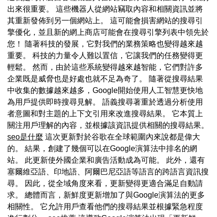
出來很重要。 這些機器人從網站竊取內容和相關資訊並將
其重新發佈到另一個網站上。 這可能會損害網站的搜尋引
擎優化，並且新的網上商店可能會在搜尋引擎列表中領先於
您！ 隨著科技的發展，它對我們的業務策略也變得越來越
重要。 科技的力量令人難以置信，它讓我們的任務變得更
輕鬆。 然而，由於這些系統變得越來越智能，它們對許多
企業既是威脅也是好處也就不足為奇了。 隨著從搜尋結果
中收集的數據越來越多，Google開始使用人工智慧更快地
為用戶提供即時搜尋見解。 語義搜尋著重於透過分析使用
者意圖和對主題的上下文引用來改進搜尋結果。 它本質上
關注用戶理解的內容，並根據該資訊提供相關的搜尋結果。
seo是什麼
這次更新對於谷歌在全球範圍內來說都是偉大
的。 結果，創建了幾個可以在Google演算法中排名的網
站。 此更新使外國企業和廣告活動成為可能。 此外，還有
塞爾維亞語、印地語、阿爾巴尼亞語等語言的跨語言資訊搜
尋。 因此，從全域角度來看，更新變得更適合滿足自動請
求。 總體而言，新鮮度更新增加了與Google演算法的更多
相關性。 它允許用戶查看他們的搜尋結果並根據緊急程度