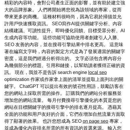
精彩的內容時，會對公司產生正面的影響，並有助於建立強
大的品牌形象。 人們將開始將您視為該領域的專家，從而
帶來更多的商機。 這種材料很時尚，因為它易於掃描並允
許用戶快速獲取資訊。 SEO寫作AI提供關鍵字分析、內容
結構建議、可讀性提升、即時優化回饋、目標受眾分析、AI
生成內容等功能。 這些功能可協助使用者創建引人入勝、
SEO 友善的內容，並在搜尋引擎結果中排名更高。 這意味
著在編寫文字時，內容的製定方式是為了發展適當的關鍵字
密度，這是我們經過分析得出的。 文字必須包含將內容分
為幾個部分的標題、引用和鏈接，以幫助讀者獲得正確的資
訊。 現在，我並不是告訴 search engine
local seo
optimization 作家或作家拿上面的清單並提取上面列出的關
鍵字。 ChatGPT 可以提出有效的號召性用語，鼓勵訪客在
您的網站上採取所需的操作。 訂購我們的網站分析服務並
增加您的網站流量。 每月付費搜尋引擎優化的本質是您的
網站在目標關鍵字的搜尋引擎中的排名逐月提高。 憑藉其
全面的功能和用戶友好的介面，它們在增加自然流量方面取
得了顯著的效果。 也許您想成為 SEO
on page seo
專家，
並成為優化內容排名所需的所有資訊的首選來源。 輸入您