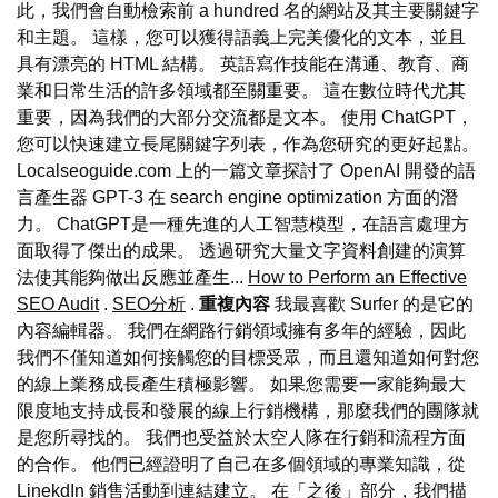
此，我們會自動檢索前 a hundred 名的網站及其主要關鍵字
和主題。 這樣，您可以獲得語義上完美優化的文本，並且
具有漂亮的 HTML 結構。 英語寫作技能在溝通、教育、商
業和日常生活的許多領域都至關重要。 這在數位時代尤其
重要，因為我們的大部分交流都是文本。 使用 ChatGPT，
您可以快速建立長尾關鍵字列表，作為您研究的更好起點。
Localseoguide.com 上的一篇文章探討了 OpenAI 開發的語
言產生器 GPT-3 在 search engine optimization 方面的潛
力。 ChatGPT是一種先進的人工智慧模型，在語言處理方
面取得了傑出的成果。 透過研究大量文字資料創建的演算
法使其能夠做出反應並產生...
How to Perform an Effective
SEO Audit
.
SEO分析
.
重複內容
我最喜歡 Surfer 的是它的
內容編輯器。 我們在網路行銷領域擁有多年的經驗，因此
我們不僅知道如何接觸您的目標受眾，而且還知道如何對您
的線上業務成長產生積極影響。 如果您需要一家能夠最大
限度地支持成長和發展的線上行銷機構，那麼我們的團隊就
是您所尋找的。 我們也受益於太空人隊在行銷和流程方面
的合作。 他們已經證明了自己在多個領域的專業知識，從
LinekdIn 銷售活動到連結建立。 在「之後」部分，我們描