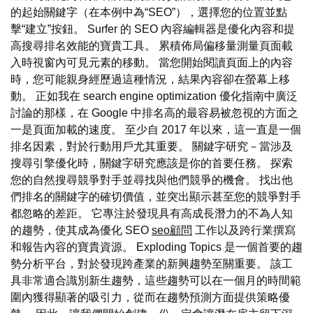
的起始關鍵字（在本例中為“SEO”），選擇您的位置並點
擊“建立”按鈕。 Surfer 的 SEO 內容編輯器是優化內容和提
高搜尋排名效能的寶貴工具。 累積佈局偏移量測量頁面載
入時視窗內可見元素的移動。 當您開始閱讀頁面上的內容
時，您可能親身經歷過這種情況，結果內容卻在螢幕上移
動。 正如我在 search engine optimization 優化指南中廣泛
討論的那樣，在 Google 中排名高的最容易被忽視的方面之
一是頁面加載的速度。 至少自 2017 年以來，這一直是一個
排名因素，對於行動用戶尤其重要。 關鍵字研究－當涉及
搜尋引擎優化時，關鍵字研究應該是你的首要任務。 探索
您的自然搜尋競爭對手並尋找與他們競爭的機會。 找出他
們排名的關鍵字的確切價值，並突出顯示甚至您的競爭對手
都忽略的差距。 它專注於發現具有高成長潛力的不為人知
的趨勢，使其成為優化 SEO
seo顧問
工作以及跨行業撰寫
和報告內容的寶貴資源。 Exploding Topics 是一個首要的趨
勢分析平台，對於發現跨產業的新興趨勢至關重要。 該工
具非常適合識別新生趨勢，這些趨勢可以在一個月的時間範
圍內獲得顯著的吸引力，從而在趨勢預測方面提供策略優