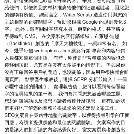
讀、評論並與其他影響者分享內容。 畢竟，您可能會付錢
給他們，以便將您的材料推廣給他們的狂熱追隨者，因此您
的錢物有所值。 總而言之，Writer Senuto 透過使用與您的
主題相關的正確關鍵字，幫助您根據 Google 的規則優化文
字。 此外，還有關鍵字研究本身、適當的格式，甚至將文
字傳輸到 CMS。 在文案和內容行銷領域，布萊恩·迪恩
（Backlinko）創造的「摩天大樓技術」一詞非常有名。 如
今，幾乎每個 web optimization
網路行銷
專家和內容行銷
人員都知道這個術語。 有時，即使是非常糟糕的內容也會
遷移到頂部，尤其是在沒有太多競爭的情況下。 但如果你
沒有正確回答用戶的問題，也沒關係，因為用戶很快就會離
開頁面。 點擊產生報表後，選擇 SERP 分析並輸入上一個
步驟中建議的關鍵字。 處理報告後，您可以看到每個關鍵
字的搜尋結果的第一頁。 我們會詢問您想涵蓋哪些主題、
您想向誰講話以及您想向讀者傳達什麼訊息。 這有助於我
們更好地了解您的業務並根據您的需求定製文案工作。
SEO文案旨在策略性地整合關鍵字，以獲得搜尋引擎的正面
回應，為讀者提供價值和最佳的閱讀體驗。 文案寫作的目
的是讓人們對所讀的內容感覺良好。 當文案撰寫者創造出