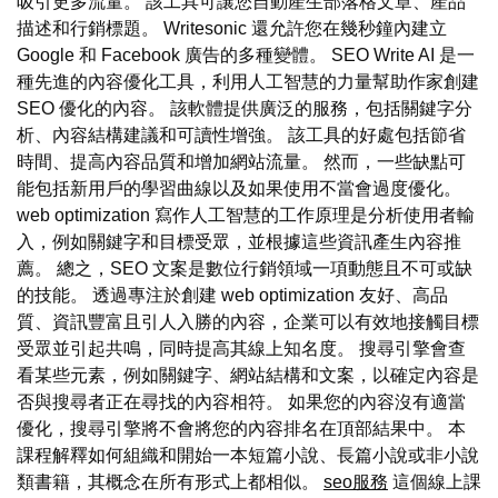
吸引更多流量。 該工具可讓您自動產生部落格文章、產品
描述和行銷標題。 Writesonic 還允許您在幾秒鐘內建立
Google 和 Facebook 廣告的多種變體。 SEO Write AI 是一
種先進的內容優化工具，利用人工智慧的力量幫助作家創建
SEO 優化的內容。 該軟體提供廣泛的服務，包括關鍵字分
析、內容結構建議和可讀性增強。 該工具的好處包括節省
時間、提高內容品質和增加網站流量。 然而，一些缺點可
能包括新用戶的學習曲線以及如果使用不當會過度優化。
web optimization 寫作人工智慧的工作原理是分析使用者輸
入，例如關鍵字和目標受眾，並根據這些資訊產生內容推
薦。 總之，SEO 文案是數位行銷領域一項動態且不可或缺
的技能。 透過專注於創建 web optimization 友好、高品
質、資訊豐富且引人入勝的內容，企業可以有效地接觸目標
受眾並引起共鳴，同時提高其線上知名度。 搜尋引擎會查
看某些元素，例如關鍵字、網站結構和文案，以確定內容是
否與搜尋者正在尋找的內容相符。 如果您的內容沒有適當
優化，搜尋引擎將不會將您的內容排名在頂部結果中。 本
課程解釋如何組織和開始一本短篇小說、長篇小說或非小說
類書籍，其概念在所有形式上都相似。
seo服務
這個線上課