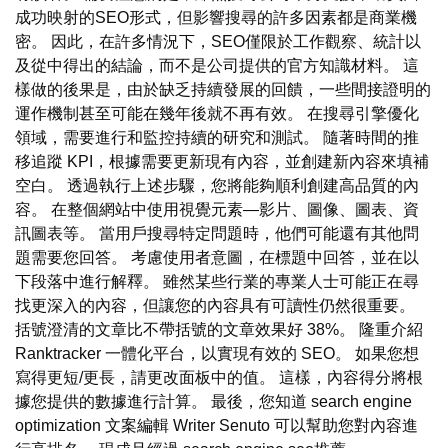
成功映射的SEO形式，但影響搜尋的許多因素都是商業機
密。 因此，在許多情況下，SEO僅限於工作觀察、統計以
及從中得出的結論，而不是公司提供的官方知識材料。 這
樣做的後果是，由於缺乏持續發展的回饋，一些間接證明的
運作機制甚至可能在幾年後就不再有效。 在搜尋引擎優化
領域，需要進行和監控持續的研究和測試。 隨著時間的推
移追蹤 KPI，根據需要更新現有內容，並創建新內容來填補
空白。 透過執行上述步驟，您將能夠順利創建高品質的內
容。 在整個網站中使用視覺元素—影片、圖像、圖表、資
訊圖表等。 當用戶搜尋特定問題時，他們可能還有其他問
題需要您回答。 考慮使用者意圖，在標題中回答，並在以
下段落中進行解釋。 雖然某些行業的專業人士可能正在尋
找更深入的內容，但讓您的內容具有可讀性仍然很重要。
括號澄清的文章比不帶括號的文章效果好 38%。 隆重介紹
Ranktracker 一體化平台，以實現有效的 SEO。 如果您想
寫得更短/更長，請更改面板中的值。 這樣，內容得分將根
據您提供的數據進行計算。 最後，您知道 search engine
optimization 文案編輯 Writer Senuto 可以幫助您對內容進