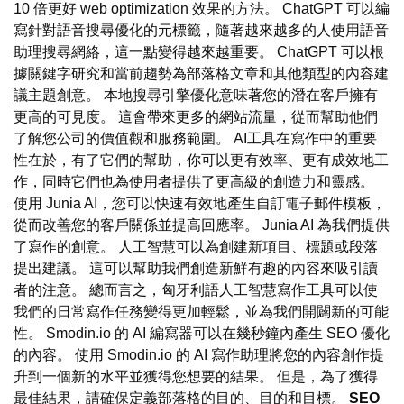
10 倍更好 web optimization 效果的方法。 ChatGPT 可以編
寫針對語音搜尋優化的元標籤，隨著越來越多的人使用語音
助理搜尋網絡，這一點變得越來越重要。 ChatGPT 可以根
據關鍵字研究和當前趨勢為部落格文章和其他類型的內容建
議主題創意。 本地搜尋引擎優化意味著您的潛在客戶擁有
更高的可見度。 這會帶來更多的網站流量，從而幫助他們
了解您公司的價值觀和服務範圍。 AI工具在寫作中的重要
性在於，有了它們的幫助，你可以更有效率、更有成效地工
作，同時它們也為使用者提供了更高級的創造力和靈感。
使用 Junia AI，您可以快速有效地產生自訂電子郵件模板，
從而改善您的客戶關係並提高回應率。 Junia AI 為我們提供
了寫作的創意。 人工智慧可以為創建新項目、標題或段落
提出建議。 這可以幫助我們創造新鮮有趣的內容來吸引讀
者的注意。 總而言之，匈牙利語人工智慧寫作工具可以使
我們的日常寫作任務變得更加輕鬆，並為我們開闢新的可能
性。 Smodin.io 的 AI 編寫器可以在幾秒鐘內產生 SEO 優化
的內容。 使用 Smodin.io 的 AI 寫作助理將您的內容創作提
升到一個新的水平並獲得您想要的結果。 但是，為了獲得
最佳結果，請確保定義部落格的目的、目的和目標。
SEO