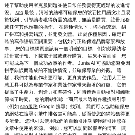
述了幫助使用者克服問題並使日常任務變得更輕鬆的改進情
況。
seo
最後，清晰的結構可確保您的號召性用語突出且易
於找到，引導讀者獲得所需的結果，無論是購買、註冊服務
或任何其他預期的操作。 在這種情況下，將匹配來源，糾
正拼寫和拼寫錯誤，並開發文體。 出於多種原因，確定正
確的寫作語氣至關重要，包括如何正確傳達品牌願景和故
事。 您的目標網頁應該有一個明確的目標，例如鼓勵訪客
註冊電子報、下載電子書或進行購買。 結果不言而喻，您
可能成為下一個成功故事的作者。 Junia AI 可協助您避免因
拼字錯誤而造成的不愉快情況，並確保專業的外觀。 這
樣，我們才能創作出更可靠、更真實的作品。 使用人工智
慧工具可以為專業作家和業餘作家帶來顯著的好處。 它們
提高了生產力、創造力和準確性，同時透過自動校對和編輯
節省了時間。 您的網站和線上商店最常透過各種搜尋引擎
（例如
seo服務
Google 搜尋）找到。 我們可以協助確保您
的網站在搜尋引擎中排名盡可能高，從而使您的網站獲得更
多流量。 您也可以使用我們的自動引用功能輕鬆引用您在
文章中使用的來源。 例如，您可以訪問影響者的博客，閱