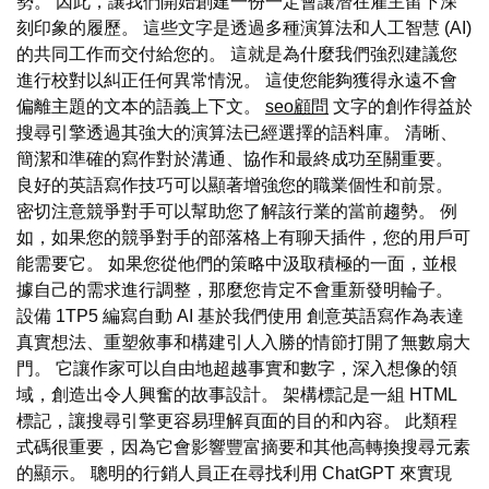
勢。 因此，讓我們開始創建一份一定會讓潛在雇主留下深
刻印象的履歷。 這些文字是透過多種演算法和人工智慧 (AI)
的共同工作而交付給您的。 這就是為什麼我們強烈建議您
進行校對以糾正任何異常情況。 這使您能夠獲得永遠不會
偏離主題的文本的語義上下文。
seo顧問
文字的創作得益於
搜尋引擎透過其強大的演算法已經選擇的語料庫。 清晰、
簡潔和準確的寫作對於溝通、協作和最終成功至關重要。
良好的英語寫作技巧可以顯著增強您的職業個性和前景。
密切注意競爭對手可以幫助您了解該行業的當前趨勢。 例
如，如果您的競爭對手的部落格上有聊天插件，您的用戶可
能需要它。 如果您從他們的策略中汲取積極的一面，並根
據自己的需求進行調整，那麼您肯定不會重新發明輪子。
設備 1TP5 編寫自動 AI 基於我們使用 創意英語寫作為表達
真實想法、重塑敘事和構建引人入勝的情節打開了無數扇大
門。 它讓作家可以自由地超越事實和數字，深入想像的領
域，創造出令人興奮的故事設計。 架構標記是一組 HTML
標記，讓搜尋引擎更容易理解頁面的目的和內容。 此類程
式碼很重要，因為它會影響豐富摘要和其他高轉換搜尋元素
的顯示。 聰明的行銷人員正在尋找利用 ChatGPT 來實現