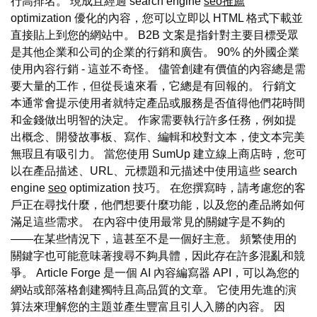
行高排名。 現成且經過 search engine
seo推薦
optimization 優化的內容，您可以立即以 HTML 格式下載並
直接貼上到您的網站中。 B2B 文案是指針對主要目標受眾
是其他企業和公司的企業的行銷和廣告。 90% 的外國企業
使用內容行銷 - 這並不奇怪。 儘管創建有價值的內容總是需
要大量的工作，但從長遠來看，它總是有回報的。 行銷文
本通常會提示使用者就特定產品或服務是否值得他們花時間
和金錢做出明智的決定。 作家需要執行許多任務，例如提
出概念、開發故事板、寫作、編輯和校對文本，使文本完美
無瑕且有吸引力。 當您使用 SumUp 建立線上商店時，您可
以在產品描述、URL、元標題和元描述中使用這些 search
engine
seo
optimization 技巧。 在您撰寫時，請考慮您的客
戶正在尋找什麼，他們想要什麼功能，以及您的產品將如何
滿足這些需求。 在內容中使用最常見的關鍵字是不夠的
——在某些情況下，這甚至不是一個好主意。 頻繁使用的
關鍵字也可能意味著搜尋不夠具體，因此存在許多混亂和競
爭。 Article Forge 是一個 AI 內容編寫器 API，可以為您的
網站或部落格創建獨特且高品質的文章。 它使用先進的演
算法來理解您的主題並產生豐富且引人入勝的內容。 因