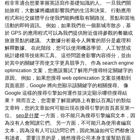
程非常適合想要掌握英語寫作基礎知識的人。 一旦我們開
始旅程，大數據將繼續影響我們的生活和決策。 行動應用
程式和社交媒體平台使我們能夠獲取有關路況、景點和當地
活動的即時資訊。 例如，如果我們在一個新城市散步，基
於 GPS 的應用程式可以為我們提供附近值得參觀的餐廳或
旅遊景點的建議。 大數據分析最令人興奮的部分是處理和
解釋數據。 在此階段，您可以使用機器學習、人工智慧或
統計建模等技術和工具。 這些問題會影響內容得分，並由
於其中的關鍵字而使文字更具競爭力。 作為 search engine
optimization 文案，您應該嘗試了解用戶搜尋特定關鍵字的
原因。 例如，如果您搜尋 web optimization 文案並捲動到
頁面底部，Google 將向您顯示該關鍵字的相關搜尋。 像
Google 這樣的搜尋引擎如何運作並決定顯示哪些搜尋結
果？ 簡而言之，您需要了解當網路上有數以百萬計的類似
文章時，您的文章如何可能出現在搜尋引擎的首頁甚至第一
位。
seo是什麼
一方面，你不能只為搜尋引擎編寫文本，因
為沒有人會閱讀它們。 另一方面，不可能只為使用者編寫
文本，因為沒有人可以訪問它們，因此無論如何它們都會沒
有讀者。 需要注意的是，雖然搜尋公司本身支援幫助頁面